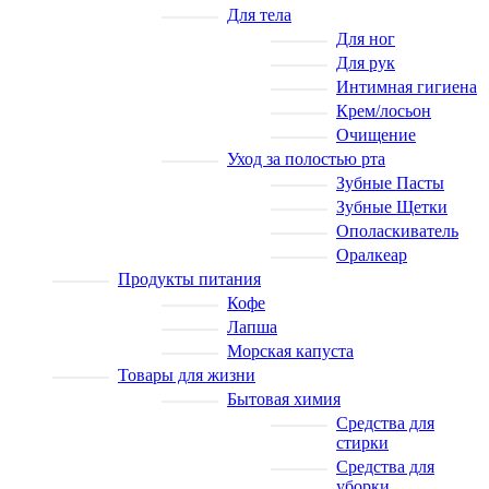
Для тела
Для ног
Для рук
Интимная гигиена
Крем/лосьон
Очищение
Уход за полостью рта
Зубные Пасты
Зубные Щетки
Ополаскиватель
Оралкеар
Продукты питания
Кофе
Лапша
Морская капуста
Товары для жизни
Бытовая химия
Средства для
стирки
Средства для
уборки