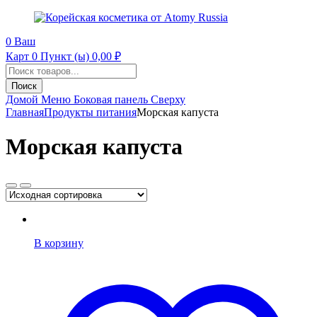
0
Ваш
Карт
0 Пункт (ы)
0,00
₽
Поиск
продуктов
Поиск
Домой
Меню
Боковая панель
Сверху
Главная
Продукты питания
Морская капуста
Морская капуста
В корзину