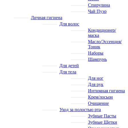
Спирулина
Чай Пуэр
Личная гигиена
Для волос
Кондиционер/
маска
Масло/Эссенция/
Тоник
Наборы
Шампунь
Для детей
Для тела
Для ног
Для рук
Интимная гигиена
Крем/лосьон
Очищение
Уход за полостью рта
Зубные Пасты
Зубные Щетки