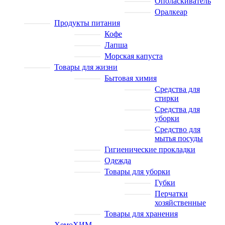
Ополаскиватель
Оралкеар
Продукты питания
Кофе
Лапша
Морская капуста
Товары для жизни
Бытовая химия
Средства для
стирки
Средства для
уборки
Средство для
мытья посуды
Гигиенические прокладки
Одежда
Товары для уборки
Губки
Перчатки
хозяйственные
Товары для хранения
ХемоХИМ