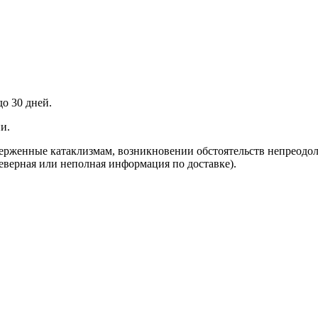
до 30 дней.
и.
верженные катаклизмам, возникновении обстоятельств непреодо
неверная или неполная информация по доставке).