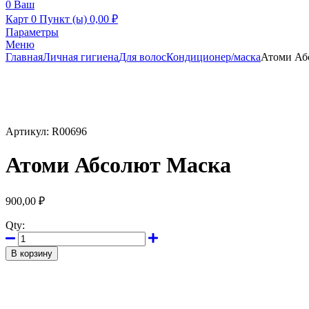
0
Ваш
Карт
0 Пункт (ы)
0,00
₽
Параметры
Меню
Главная
Личная гигиена
Для волос
Кондиционер/маска
Атоми Аб
Артикул:
R00696
Атоми Абсолют Маска
900,00
₽
Qty:
В корзину