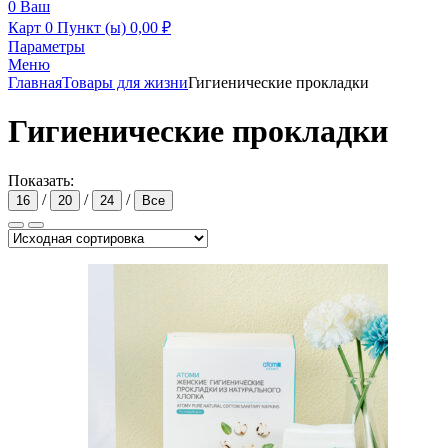
0
Ваш
Карт
0 Пункт (ы)
0,00
₽
Параметры
Меню
Главная
Товары для жизни
Гигиенические прокладки
Гигиенические прокладки
Показать:
/
/
/
16
20
24
Все