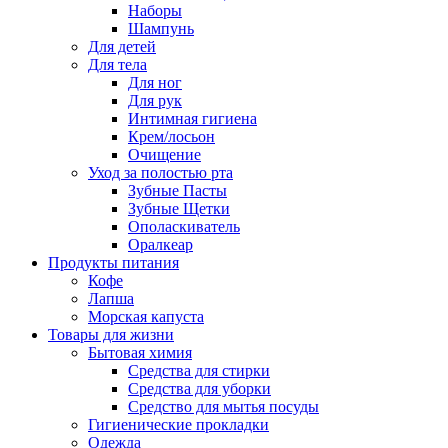
Наборы
Шампунь
Для детей
Для тела
Для ног
Для рук
Интимная гигиена
Крем/лосьон
Очищение
Уход за полостью рта
Зубные Пасты
Зубные Щетки
Ополаскиватель
Оралкеар
Продукты питания
Кофе
Лапша
Морская капуста
Товары для жизни
Бытовая химия
Средства для стирки
Средства для уборки
Средство для мытья посуды
Гигиенические прокладки
Одежда