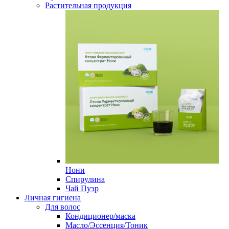
Растительная продукция
Нони
Спирулина
Чай Пуэр
Личная гигиена
Для волос
Кондиционер/маска
Масло/Эссенция/Тоник