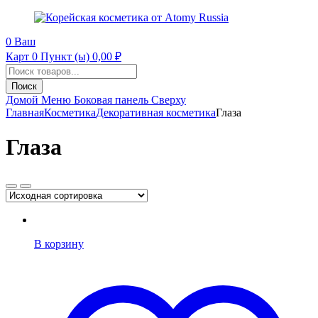
0
Ваш
Карт
0 Пункт (ы)
0,00
₽
Поиск
продуктов
Поиск
Домой
Меню
Боковая панель
Сверху
Главная
Косметика
Декоративная косметика
Глаза
Глаза
В корзину