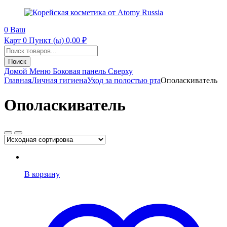
0
Ваш
Карт
0 Пункт (ы)
0,00
₽
Поиск
продуктов
Поиск
Домой
Меню
Боковая панель
Сверху
Главная
Личная гигиена
Уход за полостью рта
Ополаскиватель
Ополаскиватель
В корзину