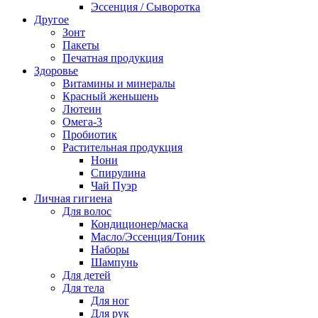
Эссенция / Сыворотка
Другое
Зонт
Пакеты
Печатная продукция
Здоровье
Витамины и минералы
Красный женьшень
Лютеин
Омега-3
Пробиотик
Растительная продукция
Нони
Спирулина
Чай Пуэр
Личная гигиена
Для волос
Кондиционер/маска
Масло/Эссенция/Тоник
Наборы
Шампунь
Для детей
Для тела
Для ног
Для рук