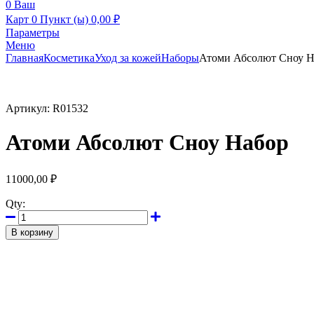
0
Ваш
Карт
0 Пункт (ы)
0,00
₽
Параметры
Меню
Главная
Косметика
Уход за кожей
Наборы
Атоми Абсолют Сноу Н
Артикул:
R01532
Атоми Абсолют Сноу Набор
11000,00
₽
Qty:
В корзину