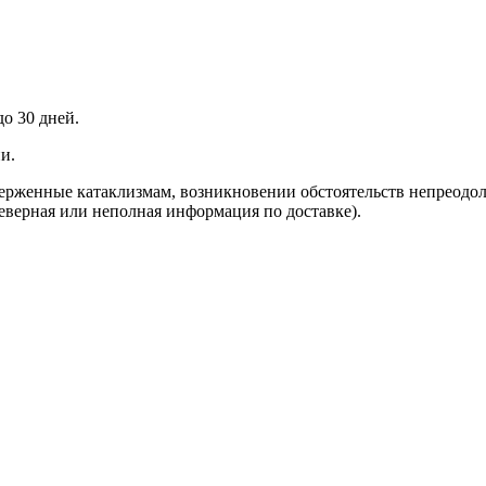
до 30 дней.
и.
верженные катаклизмам, возникновении обстоятельств непреодо
неверная или неполная информация по доставке).