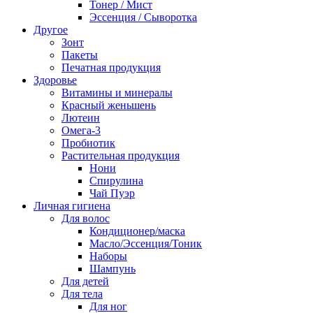
Тонер / Мист
Эссенция / Сыворотка
Другое
Зонт
Пакеты
Печатная продукция
Здоровье
Витамины и минералы
Красный женьшень
Лютеин
Омега-3
Пробиотик
Растительная продукция
Нони
Спирулина
Чай Пуэр
Личная гигиена
Для волос
Кондиционер/маска
Масло/Эссенция/Тоник
Наборы
Шампунь
Для детей
Для тела
Для ног