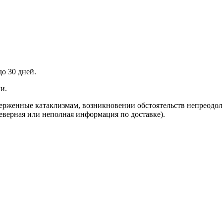
до 30 дней.
и.
верженные катаклизмам, возникновении обстоятельств непреодо
неверная или неполная информация по доставке).