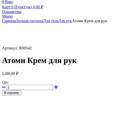
0
Ваш
Карт
0 Пункт (ы)
0,00
₽
Параметры
Меню
Главная
Личная гигиена
Для тела
Для рук
Атоми Крем для рук
Артикул:
R00542
Атоми Крем для рук
1200,00
₽
Qty:
В корзину