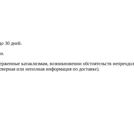
до 30 дней.
и.
верженные катаклизмам, возникновении обстоятельств непреодо
неверная или неполная информация по доставке).