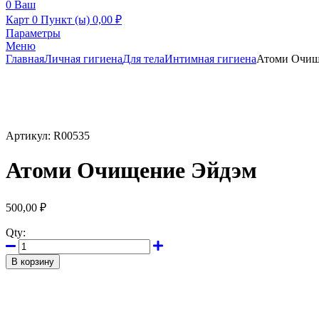
0
Ваш
Карт
0 Пункт (ы)
0,00
₽
Параметры
Меню
Главная
Личная гигиена
Для тела
Интимная гигиена
Атоми Очищ
Артикул:
R00535
Атоми Очищение Эйдэм
500,00
₽
Qty:
В корзину