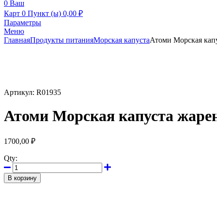
0
Ваш
Карт
0 Пункт (ы)
0,00
₽
Параметры
Меню
Главная
Продукты питания
Морская капуста
Атоми Морская капу
Артикул:
R01935
Атоми Морская капуста жарена
1700,00
₽
Qty:
В корзину