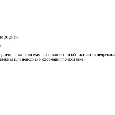
до 30 дней.
и.
верженные катаклизмам, возникновении обстоятельств непреодо
неверная или неполная информация по доставке).