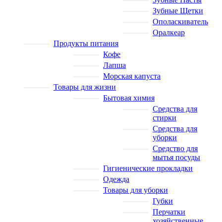
Зубные Щетки
Ополаскиватель
Оралкеар
Продукты питания
Кофе
Лапша
Морская капуста
Товары для жизни
Бытовая химия
Средства для
стирки
Средства для
уборки
Средство для
мытья посуды
Гигиенические прокладки
Одежда
Товары для уборки
Губки
Перчатки
хозяйственные