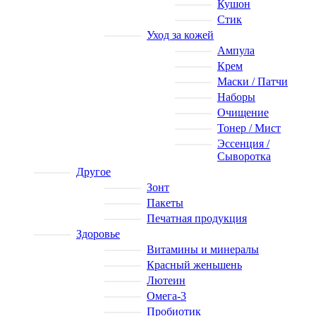
Кушон
Стик
Уход за кожей
Ампула
Крем
Маски / Патчи
Наборы
Очищение
Тонер / Мист
Эссенция /
Сыворотка
Другое
Зонт
Пакеты
Печатная продукция
Здоровье
Витамины и минералы
Красный женьшень
Лютеин
Омега-3
Пробиотик