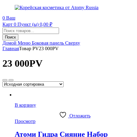
0
Ваш
Карт
0 Пункт (ы)
0,00
₽
Поиск
продуктов
Поиск
Домой
Меню
Боковая панель
Сверху
Главная
Товар PV
23 000PV
23 000PV
В корзину
Отложить
Просмотр
Атоми Гидра Сияние Набор