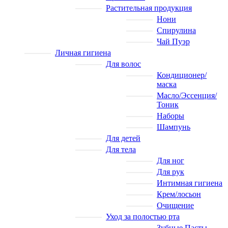
Растительная продукция
Нони
Спирулина
Чай Пуэр
Личная гигиена
Для волос
Кондиционер/
маска
Масло/Эссенция/
Тоник
Наборы
Шампунь
Для детей
Для тела
Для ног
Для рук
Интимная гигиена
Крем/лосьон
Очищение
Уход за полостью рта
Зубные Пасты