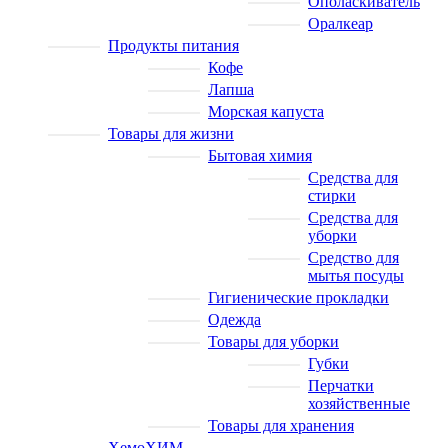
Ополаскиватель
Оралкеар
Продукты питания
Кофе
Лапша
Морская капуста
Товары для жизни
Бытовая химия
Средства для
стирки
Средства для
уборки
Средство для
мытья посуды
Гигиенические прокладки
Одежда
Товары для уборки
Губки
Перчатки
хозяйственные
Товары для хранения
ХемоХИМ