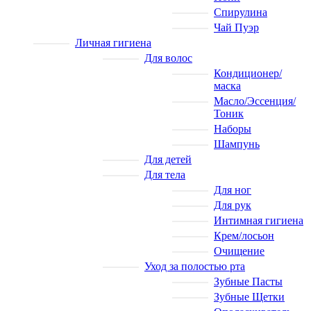
Спирулина
Чай Пуэр
Личная гигиена
Для волос
Кондиционер/
маска
Масло/Эссенция/
Тоник
Наборы
Шампунь
Для детей
Для тела
Для ног
Для рук
Интимная гигиена
Крем/лосьон
Очищение
Уход за полостью рта
Зубные Пасты
Зубные Щетки