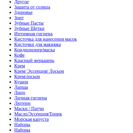
Другое
Защита от солнца
Здоровье
Зонт
Зубные Пасты
Зубные Щетки
Интимная гигиена
Кисточка для нанесения масок
Кисточки для макияжа
Кондиционер/маска
Кофе
Красный женьшень
Крем
Крем/ Эссенция/ Лосьон
Крем/лосьон
Кушон
Лапша
Лицо
Личная гигиена
Лютеин
Маски / Патчи
Масло/Эссенция/Тоник
Морская капуста
Наборы
Наборы