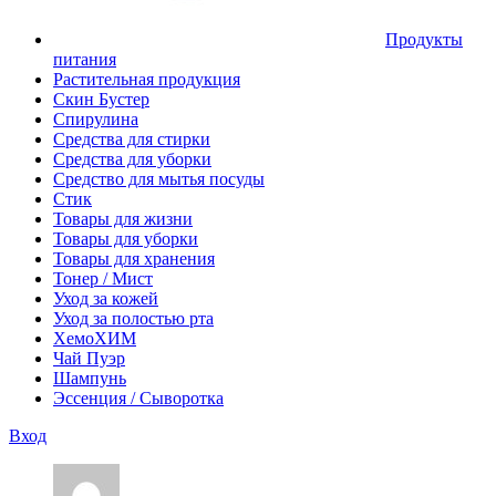
Продукты
питания
Растительная продукция
Скин Бустер
Спирулина
Средства для стирки
Средства для уборки
Средство для мытья посуды
Стик
Товары для жизни
Товары для уборки
Товары для хранения
Тонер / Мист
Уход за кожей
Уход за полостью рта
ХемоХИМ
Чай Пуэр
Шампунь
Эссенция / Сыворотка
Вход