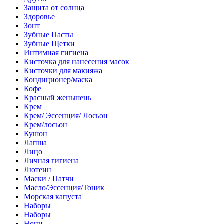
Защита от солнца
Здоровье
Зонт
Зубные Пасты
Зубные Щетки
Интимная гигиена
Кисточка для нанесения масок
Кисточки для макияжа
Кондиционер/маска
Кофе
Красный женьшень
Крем
Крем/ Эссенция/ Лосьон
Крем/лосьон
Кушон
Лапша
Лицо
Личная гигиена
Лютеин
Маски / Патчи
Масло/Эссенция/Тоник
Морская капуста
Наборы
Наборы
Нони