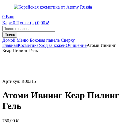
0
Ваш
Карт
0 Пункт (ы)
0,00
₽
Поиск
продуктов
Поиск
Домой
Меню
Боковая панель
Сверху
Главная
Косметика
Уход за кожей
Очищение
Атоми Ивнинг
Кеар Пилинг Гель
Артикул:
R00315
Атоми Ивнинг Кеар Пилинг
Гель
750,00
₽