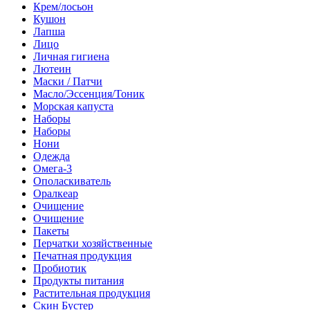
Крем/лосьон
Кушон
Лапша
Лицо
Личная гигиена
Лютеин
Маски / Патчи
Масло/Эссенция/Тоник
Морская капуста
Наборы
Наборы
Нони
Одежда
Омега-3
Ополаскиватель
Оралкеар
Очищение
Очищение
Пакеты
Перчатки хозяйственные
Печатная продукция
Пробиотик
Продукты питания
Растительная продукция
Скин Бустер