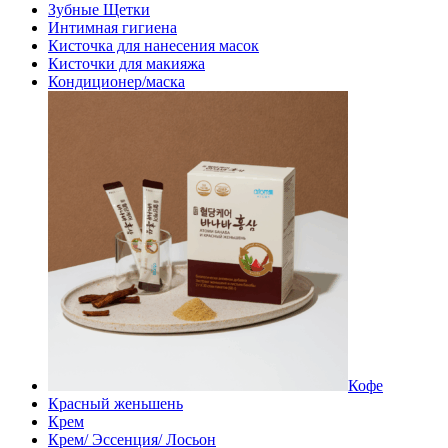
Зубные Щетки
Интимная гигиена
Кисточка для нанесения масок
Кисточки для макияжа
Кондиционер/маска
Кофе
Красный женьшень
Крем
Крем/ Эссенция/ Лосьон