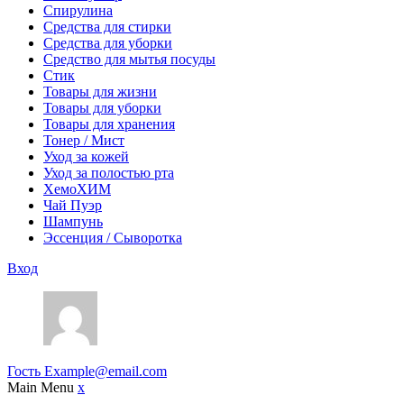
Спирулина
Средства для стирки
Средства для уборки
Средство для мытья посуды
Стик
Товары для жизни
Товары для уборки
Товары для хранения
Тонер / Мист
Уход за кожей
Уход за полостью рта
ХемоХИМ
Чай Пуэр
Шампунь
Эссенция / Сыворотка
Вход
Гость
Example@email.com
Main Menu
x