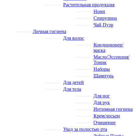
Растительная продукция
Нони
Спирулина
Чай Пуэр
Личная гигиена
Для волос
Кондиционер/
маска
Масло/Эссенция/
Тоник
Наборы
Шампунь
Для детей
Для тела
Для ног
Для рук
Интимная гигиена
Крем/лосьон
Очищение
Уход за полостью рта
Зубные Пасты