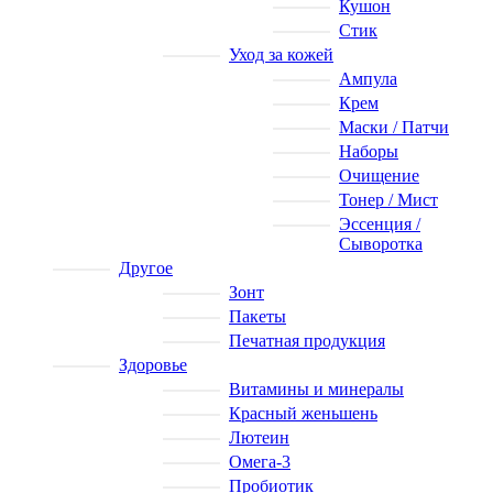
Кушон
Стик
Уход за кожей
Ампула
Крем
Маски / Патчи
Наборы
Очищение
Тонер / Мист
Эссенция /
Сыворотка
Другое
Зонт
Пакеты
Печатная продукция
Здоровье
Витамины и минералы
Красный женьшень
Лютеин
Омега-3
Пробиотик