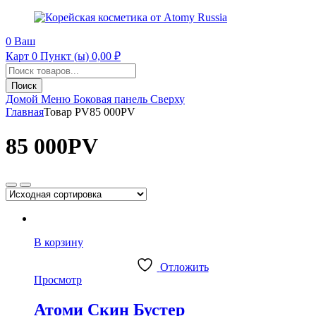
0
Ваш
Карт
0 Пункт (ы)
0,00
₽
Поиск
продуктов
Поиск
Домой
Меню
Боковая панель
Сверху
Главная
Товар PV
85 000PV
85 000PV
В корзину
Отложить
Просмотр
Атоми Скин Бустер